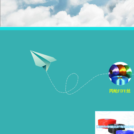
丙纶FDY丝