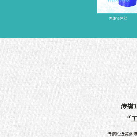
丝
丙纶长丝
丙纶轻体丝
普